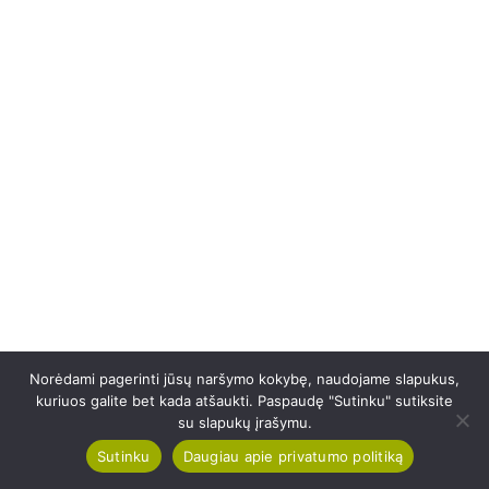
Norėdami pagerinti jūsų naršymo kokybę, naudojame slapukus,
kuriuos galite bet kada atšaukti. Paspaudę "Sutinku" sutiksite
su slapukų įrašymu.
Sutinku
Daugiau apie privatumo politiką