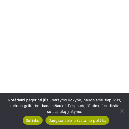
Norėdami pagerinti jūsų naršymo kokybę, naudojame slapukus,
kuriuos galite bet kada atšaukti. Paspaudę "Sutinku" sutiksite
su slapukų įrašymu.
Sutinku
Daugiau apie privatumo politiką